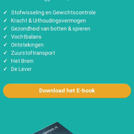
✓
Stofwisseling en Gewichtscontrole
✓
Kracht & Uithoudingsvermogen
✓
Gezondheid van botten & spieren
✓
Vochtbalans
✓
Ontstekingen
✓
Zuurstoftransport
✓
Het Brein
✓
De Lever
Download het E-book